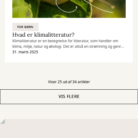
FOR BØRN
Hvad er klimalitteratur?
Klimalitteratur er en betegnelse for litteratur, som handler om
klima, miljø, natur og økologi. Det er altså en strømning og genre,
som er defineret af de temaer, den beskæftiger sig med.
31. marts 2025
Viser 25 ud af 34 artikler
VIS FLERE