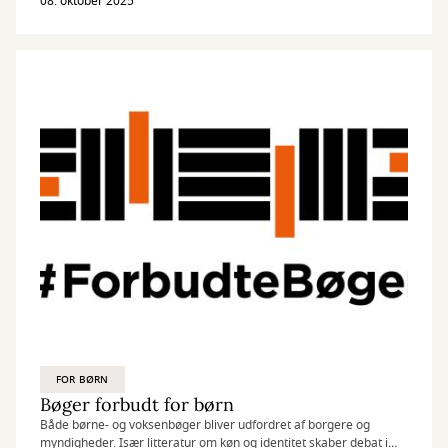
Korsør Kulturhus.
08. oktober 2025
FOR BØRN
Bøger forbudt for børn
Både børne- og voksenbøger bliver udfordret af borgere og
myndigheder. Især litteratur om køn og identitet skaber debat i