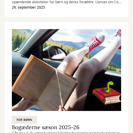
spændende aktiviteter for børn og deres forældre. Uanset om I er
til skraldequiz, rumrejser, teater, musik eller kreativt genbrug, er
26. september 2025
der masser af oplevelser at gå på opdagelse i.
FOR BØRN
Bogæderne sæson 2025-26