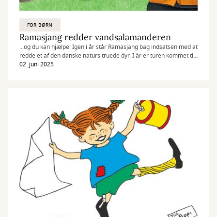
FOR BØRN
Ramasjang redder vandsalamanderen
...og du kan hjælpe! Igen i år står Ramasjang bag indsatsen med at
redde et af den danske naturs truede dyr. I år er turen kommet til
de små vandsalamandere. Bliv klogere på hvordan du kan hjælpe
02. juni 2025
naturen lidt på vej.