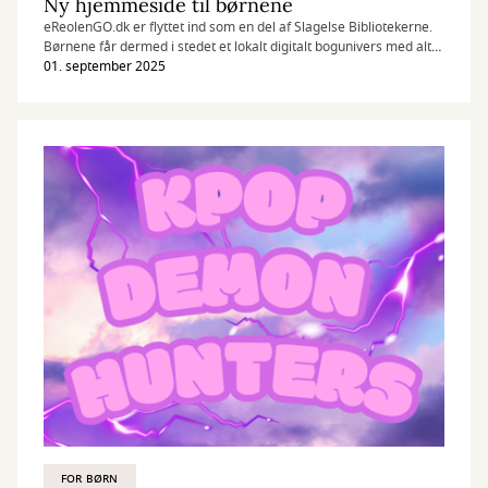
Ny hjemmeside til børnene
eReolenGO.dk er flyttet ind som en del af Slagelse Bibliotekerne.
Børnene får dermed i stedet et lokalt digitalt bogunivers med alt
det indhold som de allerede kender. eReolen GOs app lever
01. september 2025
videre.
FOR BØRN