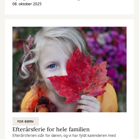
disse år. I USA er Gender Queer af Maia Kobabe den mest
08. oktober 2025
forbudte bog lige nu. Det er en graphic novel for unge om at finde
sig selv som non-binær. Men bøger, der kritiserer magt,
raceproblematikker eller religiøs fanatisme, bliver også
censureret.
FOR BØRN
Efterårsferie for hele familien
Efterårsferien står for døren, og vi har fyldt kalenderen med