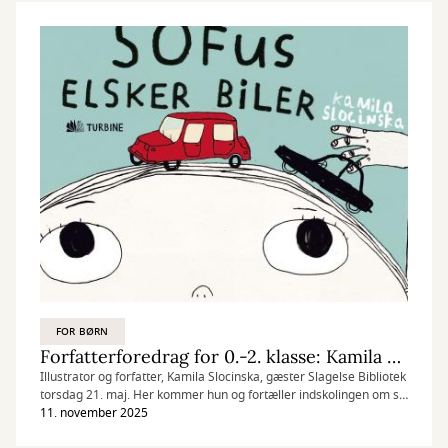
FOR BØRN
Forfatterforedrag for 0.-2. klasse: Kamila Slocinska
Illustrator og forfatter, Kamila Slocinska, gæster Slagelse Bibliotek
torsdag 21. maj. Her kommer hun og fortæller indskolingen om sit
arbejde som illustrator og forfatter.
11. november 2025