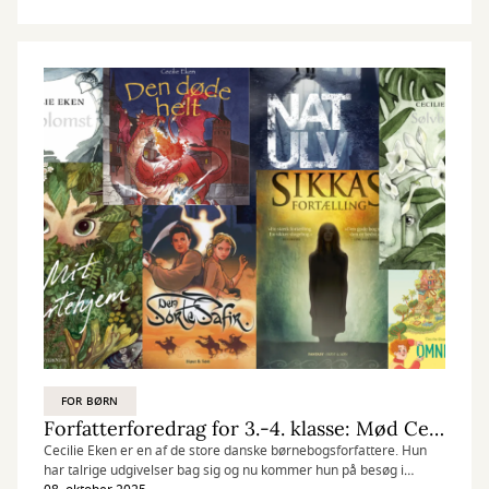
forunderlige univers, havets dyb og rummets uendelige vidder. Og
det bedste? Det er helt gratis at deltage!
FOR BØRN
Forfatterforedrag for 3.-4. klasse: Mød Cecilie Eken
Cecilie Eken er en af de store danske børnebogsforfattere. Hun
har talrige udgivelser bag sig og nu kommer hun på besøg i