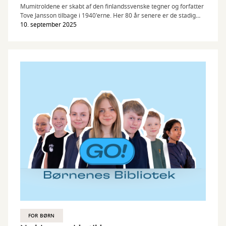
Mumitroldene er skabt af den finlandssvenske tegner og forfatter
Tove Jansson tilbage i 1940'erne. Her 80 år senere er de stadig
kendt og elsket af mange børn og voksne.
10. september 2025
FOR BØRN