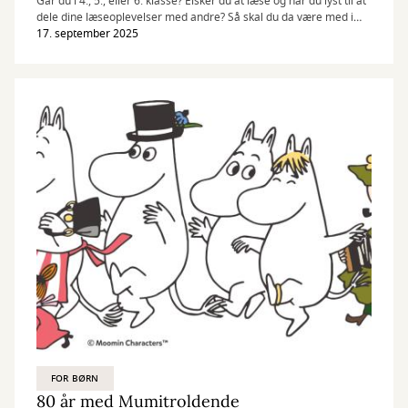
Går du i 4., 5., eller 6. klasse? Elsker du at læse og har du lyst til at
dele dine læseoplevelser med andre? Så skal du da være med i
vores Bogæderklub.
17. september 2025
FOR BØRN
80 år med Mumitroldende