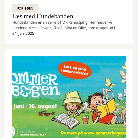
FOR BØRN
Læs med Hundebanden
HundeBanden er en serie på DR Ramasjang. Her møder vi
hundene Messi, Power, Chloé, Alba og Ollie, som drager ud i
verden sammen med et barn, for at mærke på egne hundekroppe,
24. juni 2025
hvordan det er at være barn.