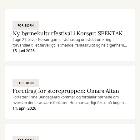
FOR BØRN
Ny børnekulturfestival i Korsør: SPEKTAKEL!
I uge 27 bliver Korsør gamle rådhus og området omkring
forvandlet til et farverigt, larmende, fantasifuldt og helt igennem
vidunderligt kaos – på den bedst tænkelige måde. Her er det
15. juni 2026
nemlig børnene, der bestemmer!
FOR BØRN
Foredrag for storegruppen: Omars Altan
Forfatter Trine Bundsgaard kommer og fortæller børnene om
hvordan det er at være forfatter. Hun har særligt fokus på bogen
'Omars altan', der handler om forholdet til naturen.
14. april 2026