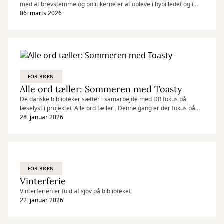
med at brevstemme og politikerne er at opleve i bybilledet og i
medierne, får børnene også mulighed for at opleve demokratiet
06. marts 2026
på egen hånd – og med et glimt i øjet.
Til Børnevalget stemmer børn ikke på politikere, men på deres
yndlingsfigurer fra kendte og elskede børnebøger. Valget er
børnenes – og fantasien har frit spil!
FOR BØRN
Alle ord tæller: Sommeren med Toasty
De danske biblioteker sætter i samarbejde med DR fokus på
læselyst i projektet 'Alle ord tæller'. Denne gang er der fokus på
serien 'Sommeren med Toasty'. Den handler om tre søskende,
28. januar 2026
der under deres sommerferie hos bedstefar finder en mishandlet
hest i skoven. Det er startskuddet på en historie fyldt med
spænding og masser af heste.
FOR BØRN
Vinterferie
Vinterferien er fuld af sjov på biblioteket.
22. januar 2026