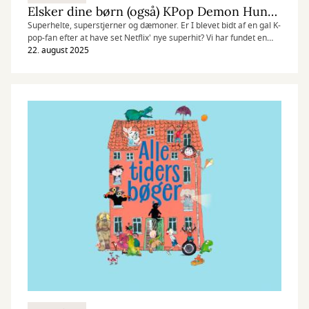
Elsker dine børn (også) KPop Demon Hunters?
Superhelte, superstjerner og dæmoner. Er I blevet bidt af en gal K-
pop-fan efter at have set Netflix' nye superhit? Vi har fundet en
række bøger inspireret af filmen.
22. august 2025