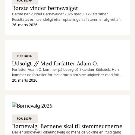
FOR BØRN
Børste vinder børnevalget
Børste har vundet Børnevalget 2026 med 3.179 stemmer.
Resultatet er nu endeligt efter optællingen af stemmer afgivet af
børn i alderen 4–12 år. I alt er der afgivet mere end 19.000
26. marts 2026
stemmer til valget, som er blevet afholdt på biblioteker og i
kulturhuse over hele landet.
FOR BØRN
Udsolgt // Mød forfatter Adam O.
Forfatter Adam O. kommer på besøg på Skælskør Bibliotek. Han
kommer og fortæller for mellemtrin om sine udgivelser med fokus
på en ødelagt og dystopisk verden. Besøget finder sted i Uge 17,
20. marts 2026
hvor bibliotekerne har fokus på verdensmål.
FOR BØRN
Børnevalg: Børnene skal til stemmeurnerne
Der er udskrevet Folketingsvalg og mens de voksne er i fuld gang