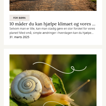
FOR BØRN
10 måder du kan hjælpe klimaet og vores verden på
Selvom man er lille, kan man stadig gøre en stor forskel for vores
planet! Med små, simple ændringer i hverdagen kan du hjælpe
klimaet og støtte FN’s 17 verdensmål. Læs med her og få 10 sjove
31. marts 2025
og nemme tips til, hvordan du kan passe bedre på jorden.