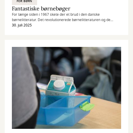
FOR BØRN
Fantastiske børnebøger
For længe siden i 1967 skete der et brud i den danske
børnelitteratur. Det revolutionerede børnelitteraturen og de
forfattere vi kan takke er Ole Lund Kirkegaard, Benny Andersen,
30. juli 2025
Flemming Quist Møller, Halfdan Rasmussen og Cecil Bødker.