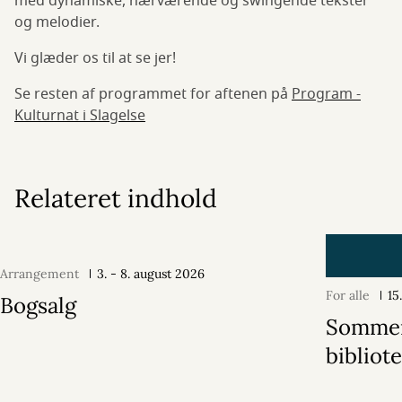
med dynamiske, nærværende og swingende tekster
og melodier.
Vi glæder os til at se jer!
Se resten af programmet for aftenen på
Program -
Kulturnat i Slagelse
Relateret indhold
Arrangement
3. - 8. august 2026
For alle
15
Bogsalg
Sommer
bibliot